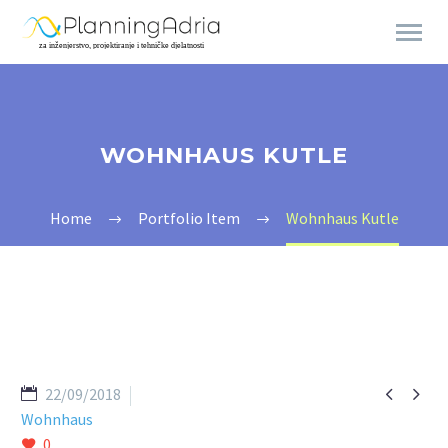
WOHNHAUS KUTLE
Home
Portfolio Item
Wohnhaus Kutle


22/09/2018
Wohnhaus
0