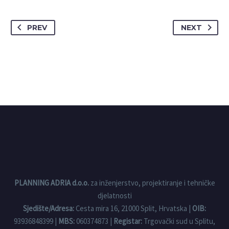
PREV
NEXT
PLANNING ADRIA d.o.o.
za inženjerstvo, projektiranje i tehničke
djelatnosti
Sjedište/Adresa:
Cesta mira 16, 21000 Split, Hrvatska |
OIB:
93936848399 |
MBS:
060374873 |
Registar:
Trgovački sud u Splitu,