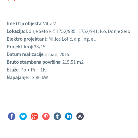
Ime i tip objekta:
Villa V
Lokacija:
Donje Selo k.č. 1752/935 i 1752/941, k.o. Donje Selo
Elektro projektant:
Milica Lolić, dip. ing. el.
Projekt broj:
38/15
Datum realizacije:
srpanj 2015.
Bruto stambena površina:
215,51 m2
Etaže:
Po + Pr + 1K
Napajanje:
13,80 kW