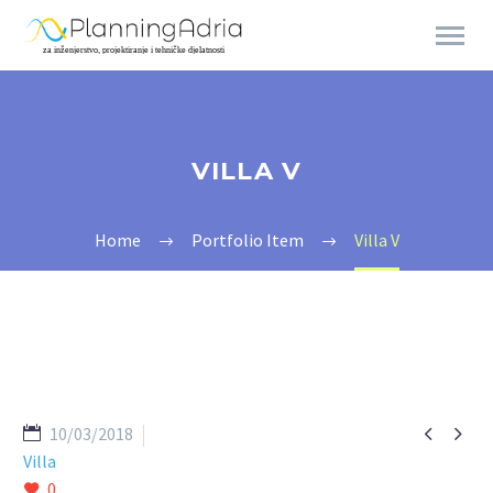
VILLA V
Home
Portfolio Item
Villa V


10/03/2018
Villa
0